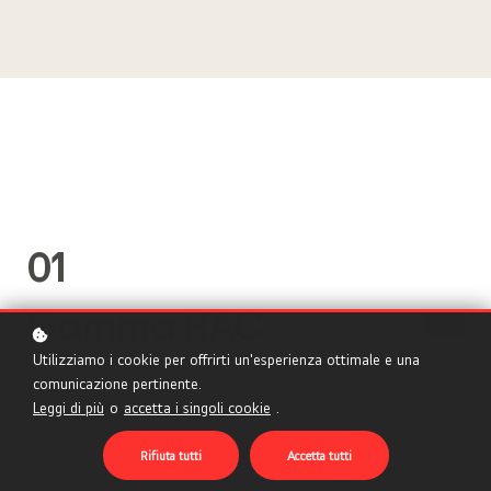
01
Gamma RAC
gratis
Utilizziamo i cookie per offrirti un'esperienza ottimale e una
comunicazione pertinente.
Gamma RAC
Leggi di più
o
accetta i singoli cookie
.
Rifiuta tutti
Accetta tutti