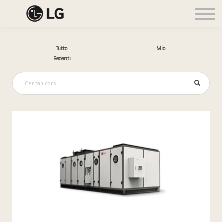
Accedi
Iscriviti
🌍
Tutto
Mio
Recenti